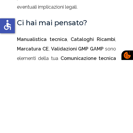
eventuali implicazioni legali.
Ci hai mai pensato?
accessible
Manualistica tecnica
,
Cataloghi Ricambi
,
Marcatura CE
,
Validazioni GMP GAMP
sono
elementi della tua
Comunicazione tecnica
che noi rendiamo
uniformi
,
chiari, efficaci
e
impeccabili sotto il profilo normativo
.
SEGNALI NORMATI