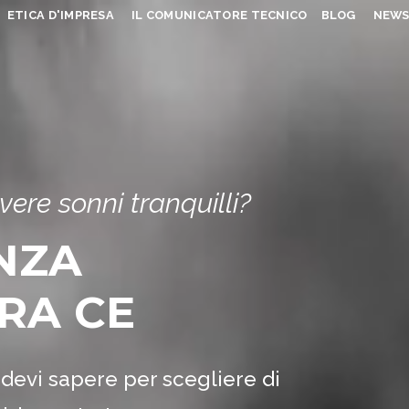
ETICA D'IMPRESA
IL COMUNICATORE TECNICO
BLOG
NEW
vere sonni tranquilli?
NZA
RA CE
e devi sapere per scegliere di