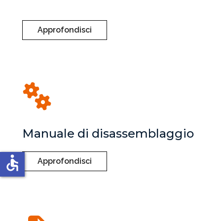
Approfondisci
Manuale di disassemblaggio
accessible
Approfondisci