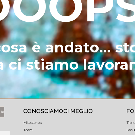
OOOPS
osa è andato... sto
a ci stiamo lavora
CONOSCIAMOCI MEGLIO
FO
 le
Milestones
Tipi 
Team
Docu