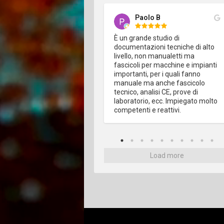
Andrea Scanarini
Paolo B
o bisogno di Free Edit in 
È un grande studio di 
una occasione, e su diversi 
documentazioni tecniche di alto 
(redazione documentale, 
livello, non manualetti ma 
 rischi) e in ogni occasione 
fascicoli per macchine e impianti 
 dimostrati all'altezza della 
importanti, per i quali fanno 
one e delle aspettative. 
manuale ma anche fascicolo 
ale competente, 
tecnico, analisi CE, prove di 
ato e sempre sorridente 
laboratorio, ecc. Impiegato molto 
n è cosa da poco). 
competenti e reattivi.
iatissimo!
Load more