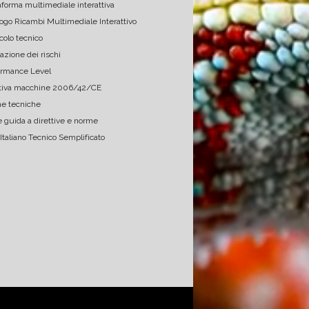
aforma multimediale interattiva
ogo Ricambi Multimediale Interattivo
ghi
Matteo Pulli Gea SRL
colo tecnico
mpetenti
Conosco personalmente Ermes e 
Azi
azione dei rischi
mi sono affidato a lui in diverse 
pro
ormance Level
occasioni, oltre ad avere un 
ttiva macchine 2006/42/CE
ufficio efficente e preparato, 
Ermes risolve problemi 
e tecniche
conoscendo molto bene la 
 guida a direttive e norme
normativa e le relative leggi.

 Italiano Tecnico Semplificato
MP

Gea srl