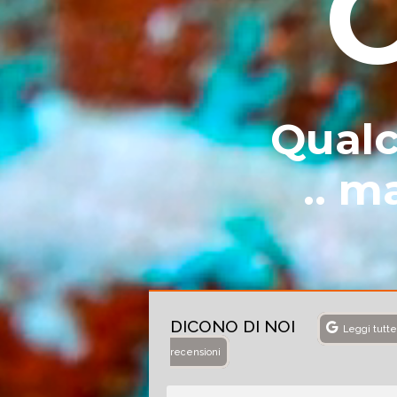
Qualc
.. m
DICONO DI NOI
Leggi tutte
recensioni