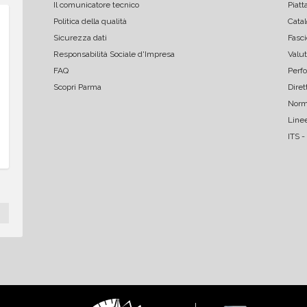
Il comunicatore tecnico
Piatt
Politica della qualità
Catal
Flavio Baldin
marco man
Sicurezza dati
Fasci
ottimo servizio per tutto quanto 
Professionali e co
Responsabilità Sociale d'Impresa
Valut
richiesto
FAQ
Perf
Scopri Parma
Dire
Norm
Linee
ITS -