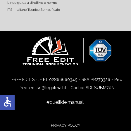
Linee guida a direttive e norme
ITS - Italiano Tecnico Semplificato
FREE EDIT S.r.l - P.I. 02866660349 - REA PR273326 - Pec:
free-editsrl@legalmail.it - Codice SDI: SUBM70N
accessible
#quellideimanuali
PRIVACY POLICY