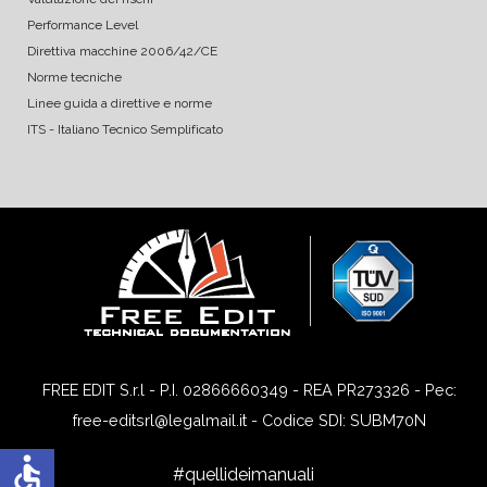
Performance Level
Direttiva macchine 2006/42/CE
Norme tecniche
Linee guida a direttive e norme
ITS - Italiano Tecnico Semplificato
FREE EDIT S.r.l - P.I. 02866660349 - REA PR273326 - Pec:
free-editsrl@legalmail.it - Codice SDI: SUBM70N
accessible
#quellideimanuali