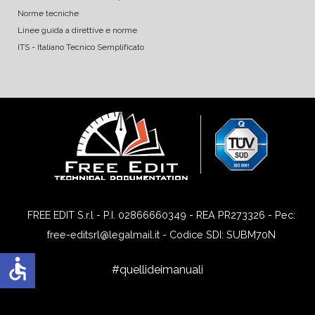
Norme tecniche
Linee guida a direttive e norme
ITS - Italiano Tecnico Semplificato
FREE EDIT S.r.l - P.I. 02866660349 - REA PR273326 - Pec:
free-editsrl@legalmail.it - Codice SDI: SUBM70N
accessible
#quellideimanuali