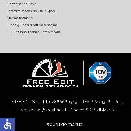
Performance Level
Direttiva macchine 2006/42/CE
Norme tecniche
Linee guida a direttive e norme
ITS - Italiano Tecnico Semplificato
FREE EDIT S.r.l - P.I. 02866660349 - REA PR273326 - Pec:
free-editsrl@legalmail.it - Codice SDI: SUBM70N
accessible
#quellideimanuali