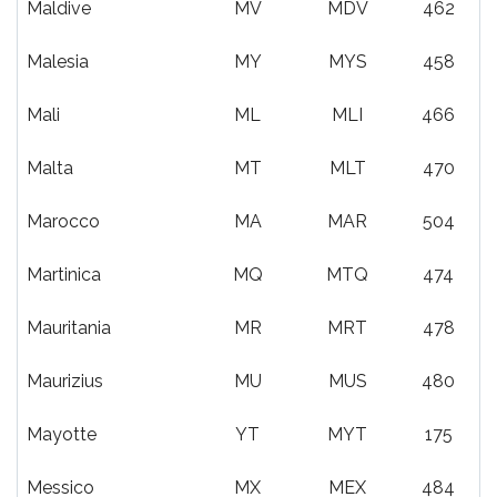
Maldive
MV
MDV
462
Malesia
MY
MYS
458
Mali
ML
MLI
466
Malta
MT
MLT
470
Marocco
MA
MAR
504
Martinica
MQ
MTQ
474
Mauritania
MR
MRT
478
Maurizius
MU
MUS
480
Mayotte
YT
MYT
175
Messico
MX
MEX
484