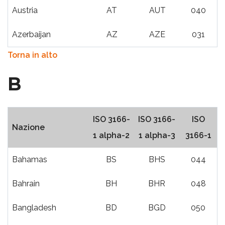
Austria
AT
AUT
040
Azerbaijan
AZ
AZE
031
Torna in alto
B
ISO 3166-
ISO 3166-
ISO
Nazione
1 alpha-2
1 alpha-3
3166-1
Bahamas
BS
BHS
044
Bahrain
BH
BHR
048
Bangladesh
BD
BGD
050