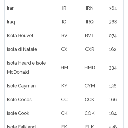
Iran
IR
IRN
364
Iraq
IQ
IRQ
368
Isola Bouvet
BV
BVT
074
Isola di Natale
CX
CXR
162
Isola Heard e Isole
HM
HMD
334
McDonald
Isole Cayman
KY
CYM
136
Isole Cocos
CC
CCK
166
Isole Cook
CK
COK
184
Isole Falkland
FK
FLK
238