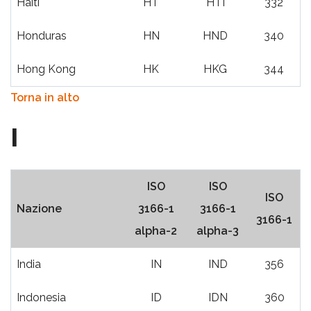
Haiti
HT
HTI
332
Honduras
HN
HND
340
Hong Kong
HK
HKG
344
Torna in alto
I
ISO
ISO
ISO
Nazione
3166-1
3166-1
3166-1
alpha-2
alpha-3
India
IN
IND
356
Indonesia
ID
IDN
360