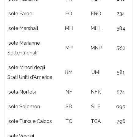
Isole Faroe
FO
FRO
234
Isole Marshall
MH
MHL
584
Isole Marianne
MP
MNP
580
Settentrionali
Isole Minori degli
UM
UMI
581
Stati Uniti d'America
Isola Norfolk
NF
NFK
574
Isole Solomon
SB
SLB
090
Isole Turks e Caicos
TC
TCA
796
Isole Vergini