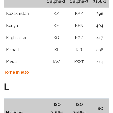
1 alpha-2
1 alpha-3
3166-1
Kazakhistan
KZ
KAZ
398
Kenya
KE
KEN
404
Kirghizistan
KG
KGZ
417
Kiribati
KI
KIR
296
Kuwait
KW
KWT
414
Torna in alto
L
ISO
ISO
ISO
Nazione
3166-1
3166-1