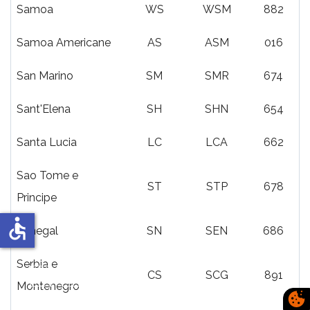
Samoa
WS
WSM
882
Samoa Americane
AS
ASM
016
San Marino
SM
SMR
674
Sant'Elena
SH
SHN
654
Santa Lucia
LC
LCA
662
Sao Tome e
ST
STP
678
Principe
accessible
Senegal
SN
SEN
686
Serbia e
CS
SCG
891
Montenegro