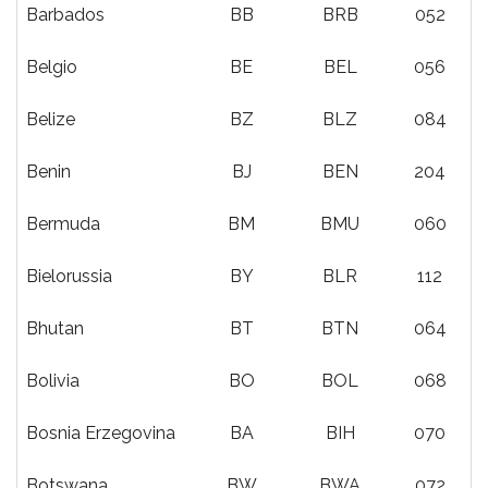
Barbados
BB
BRB
052
Belgio
BE
BEL
056
Belize
BZ
BLZ
084
Benin
BJ
BEN
204
Bermuda
BM
BMU
060
Bielorussia
BY
BLR
112
Bhutan
BT
BTN
064
Bolivia
BO
BOL
068
Bosnia Erzegovina
BA
BIH
070
Botswana
BW
BWA
072