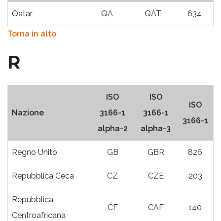
Qatar
QA
QAT
634
Torna in alto
R
ISO
ISO
ISO
Nazione
3166-1
3166-1
3166-1
alpha-2
alpha-3
Regno Unito
GB
GBR
826
Repubblica Ceca
CZ
CZE
203
Repubblica
CF
CAF
140
Centroafricana