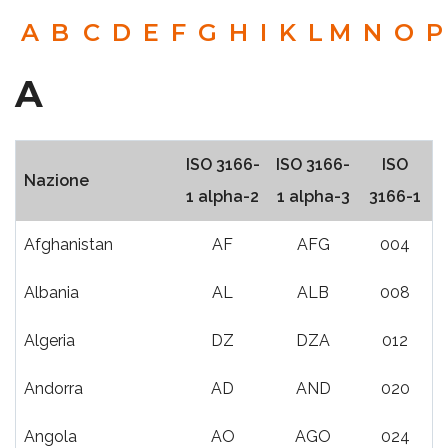
A
B
C
D
E
F
G
H
I
K
L
M
N
O
P
A
ISO 3166-
ISO 3166-
ISO
Nazione
1 alpha-2
1 alpha-3
3166-1
Afghanistan
AF
AFG
004
Albania
AL
ALB
008
Algeria
DZ
DZA
012
Andorra
AD
AND
020
Angola
AO
AGO
024