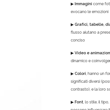
▶
Immagini
come foto
evocano le emozioni
▶
Grafici, tabelle, 
flusso aiutano a pres
conciso
▶
Video e animazion
dinamico e coinvolge
▶
Colori
, hanno un f
significati diversi (p
contrasto), e la loro 
▶
Font
, lo stile, il t
possono influenzare il