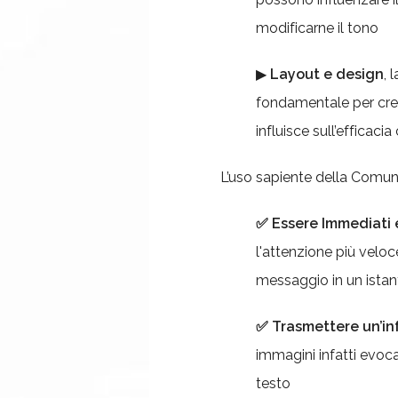
modificarne il tono
▶
Layout e design
, 
fondamentale per crea
influisce sull’efficac
L’uso sapiente della Comun
✅
Essere Immediati 
l'attenzione più velo
messaggio in un istan
✅
Trasmettere un’inf
immagini infatti evoca
testo