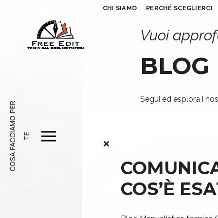
CHI SIAMO
PERCHÉ SCEGLIERCI
Vuoi approf
BLOG
Segui ed esplora i nost
C
O
S
A
F
A
C
A
M
O
P
E
R
T
C
I
E
COMUNICA
COS’È ES