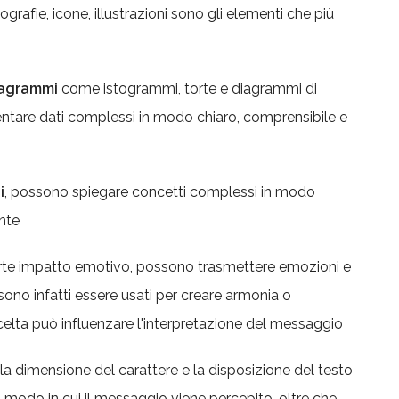
grafie, icone, illustrazioni sono gli elementi che più
diagrammi
come istogrammi,
torte e diagrammi di
entare dati complessi in modo chiaro, comprensibile e
i
, possono spiegare concetti complessi in modo
nte
orte impatto emotivo, possono trasmettere emozioni e
ossono infatti essere usati per creare armonia o
scelta può influenzare l'interpretazione del messaggio
ipo, la dimensione del carattere e la disposizione del testo
 modo in cui il messaggio viene percepito, oltre che