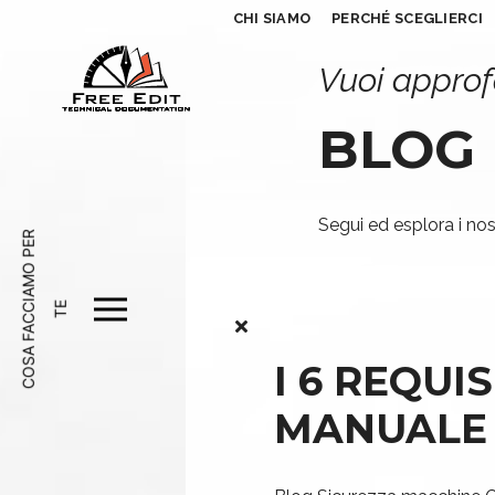
CHI SIAMO
PERCHÉ SCEGLIERCI
Vuoi approf
BLOG
Segui ed esplora i nost
C
O
S
A
F
A
C
A
M
O
P
E
R
T
C
I
E
I 6 REQUIS
MANUALE 