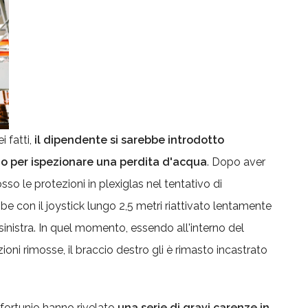
 fatti,
il dipendente si sarebbe introdotto
io per ispezionare una perdita d'acqua
. Dopo aver
so le protezioni in plexiglas nel tentativo di
bbe con il joystick lungo 2,5 metri riattivato lentamente
sinistra. In quel momento, essendo all'interno del
oni rimosse, il braccio destro gli è rimasto incastrato
nfortunio hanno rivelato
una serie di gravi carenze in