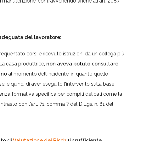
 di manutenzione, contravvenendo anche all'art. 2087
adeguata del lavoratore
:
equentato corsi e ricevuto istruzioni da un collega più
alla casa produttrice,
non aveva potuto consultare
ano
al momento dell'incidente, in quanto quello
se, e quindi di aver eseguito l'intervento sulla base
enza formativa specifica per compiti delicati come la
trasto con l'art. 71, comma 7 del D.Lgs. n. 81 del
to di
Valutazione dei Rischi
) insufficiente
: