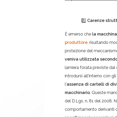
1️⃣
Carenze strutt
È emerso che
la macchin
produttore
, risultando mod
protezione del meccanismo 
veniva utilizzata secondo 
lamiera forata previste dal
introdursi all'interno con g
l'
assenza di cartelli di di
macchinario
. Queste manc
del D.Lgs. n. 81 del 2008.
comportamento derivanti 