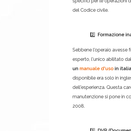
specifici per le operazioni
del Codice civile.
2️⃣
Formazione in
Sebbene l'operaio avesse fr
esperto, l'unico abilitato d
un
manuale d'uso
in itali
disponibile era solo in ingle
dell'esperienza. Questa car
manutenzione si pone in con
2008.
3️⃣
DVR (Documen