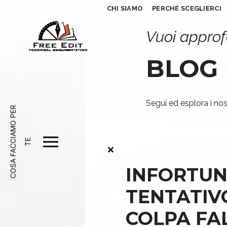
CHI SIAMO
PERCHÉ SCEGLIERCI
Vuoi approf
BLOG
Segui ed esplora i nost
C
O
S
A
F
A
C
A
M
O
P
E
R
T
C
I
E
INFORTUN
TENTATIV
COLPA FAL