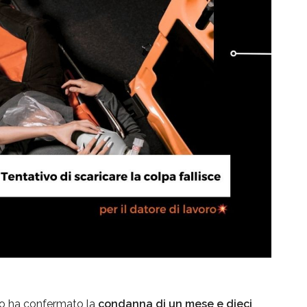
no ha confermato la
condanna di un mese e dieci