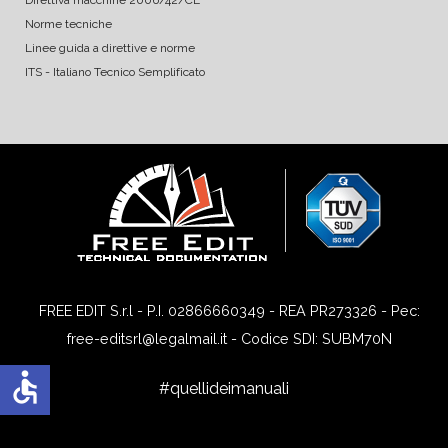
Norme tecniche
Linee guida a direttive e norme
ITS - Italiano Tecnico Semplificato
FREE EDIT S.r.l - P.I. 02866660349 - REA PR273326 - Pec:
free-editsrl@legalmail.it - Codice SDI: SUBM70N
accessible
#quellideimanuali