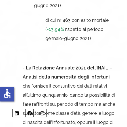
giugno 2021)
di cui nr
463
con esito mortale
(
-13,94%
rispetto al periodo
gennaio-giugno 2021)
- La
Relazione Annuale 2021 dell’INAIL
–
Analisi della numerosità degli infortuni
che fornisce il consuntivo dei dati relativi
accessible
all’ultimo quinquennio, dando la possibilità di
fare raffronti sul periodo di tempo ma anche
su fattori come classe d’età, genere, e luogo
di nascita dell’infortunato, oppure il luogo di