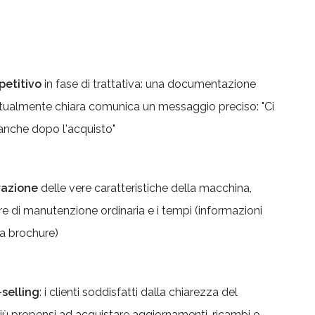
etitivo
in fase di trattativa: una documentazione
tualmente chiara comunica un messaggio preciso: "Ci
anche dopo l'acquisto"
razione
delle vere caratteristiche della macchina,
 di manutenzione ordinaria e i tempi (informazioni
a brochure)
-selling
: i clienti soddisfatti dalla chiarezza del
iù propensi ad acquistare aggiornamenti, ricambi o