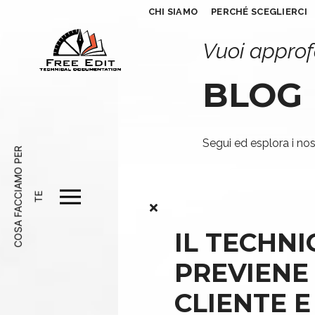
CHI SIAMO
PERCHÉ SCEGLIERCI
Vuoi approf
BLOG
Segui ed esplora i nost
C
O
S
A
F
A
C
A
M
O
P
E
R
T
C
I
E
IL TECHNI
PREVIENE
CLIENTE E