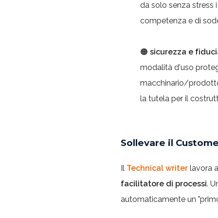
da solo senza stress i
competenza e di sod
🟠
sicurezza e fiduc
modalità d'uso protegg
macchinario/prodotto. 
la tutela per il costrut
Sollevare il Custome
Il
Technical writer
lavora a
facilitatore di processi
. 
automaticamente un "primo li