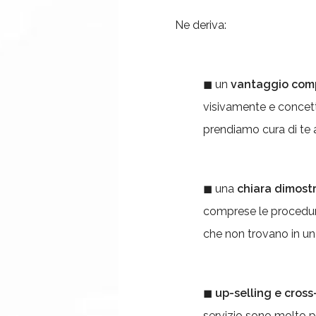
Ne deriva:
◼ un
vantaggio comp
visivamente e concet
prendiamo cura di te 
◼ una
chiara dimost
comprese le procedure
che non trovano in un
◼
up-selling e cross
servizio sono molto p