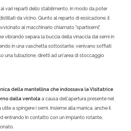
ai vari reparti dello stabilimento, in modo da poter
istillati da vicino. Giunto al reparto di essicazione, il
 avvicinato al macchinario chiamato "spartisemi",
he vibrando separa la buccia della vinaccia dai semi in
endo in una vaschetta sottostante, venivano soffiati
so una tubazione, diretti ad un'area di stoccaggio
nica della mantellina che indossava la Visitatrice
erno dalla ventola
a causa dell'apertura presente nel
 utile a spingere i semi. Insieme alla manica, anche il
ed entrando in contatto con un impianto rotante,
ionato.