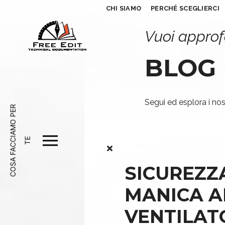
CHI SIAMO
PERCHÉ SCEGLIERCI
Vuoi approf
BLOG
Segui ed esplora i nost
C
O
S
A
F
A
C
A
M
O
P
E
R
T
C
I
E
SICUREZZ
MANICA A
VENTILAT