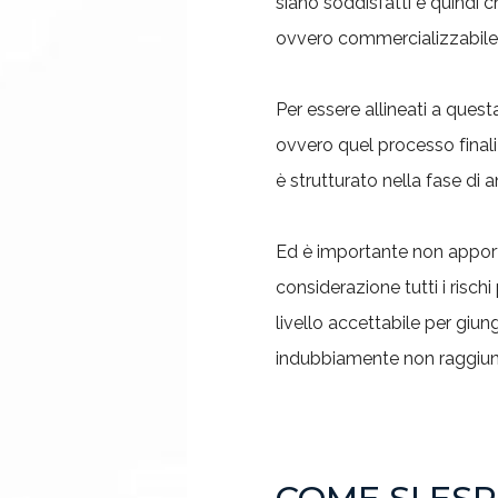
siano soddisfatti e quindi 
ovvero commercializzabile c
Per essere allineati a ques
ovvero quel processo final
è strutturato nella fase di an
Ed è importante non apporta
considerazione tutti i rischi
livello accettabile per giun
indubbiamente non raggiun