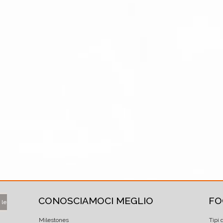
CONOSCIAMOCI MEGLIO
FO
 le
Milestones
Tipi 