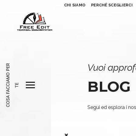
CHI SIAMO
PERCHÉ SCEGLIERCI
Vuoi approf
C
O
S
A
F
A
C
A
M
O
P
E
R
T
BLOG
C
I
E
Segui ed esplora i nost