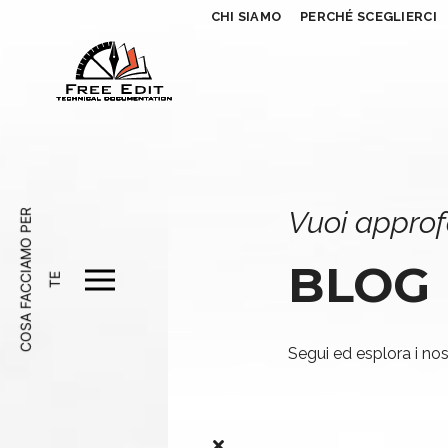
CHI SIAMO
PERCHÉ SCEGLIERCI
Vuoi approf
C
O
S
A
F
A
C
A
M
O
P
E
R
T
BLOG
C
I
E
Segui ed esplora i nost